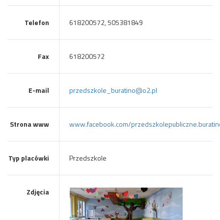
Telefon
618200572, 505381849
Fax
618200572
E-mail
przedszkole_buratino@o2.pl
Strona www
www.facebook.com/przedszkolepubliczne.buratin
Typ placówki
Przedszkole
Zdjęcia