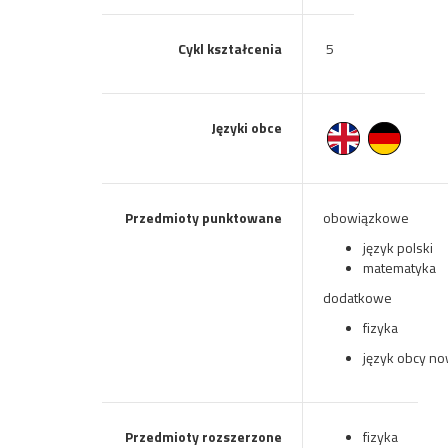
Cykl kształcenia
5
Języki obce
Przedmioty punktowane
obowiązkowe
język polski
matematyka
dodatkowe
fizyka
język obcy n
Przedmioty rozszerzone
fizyka