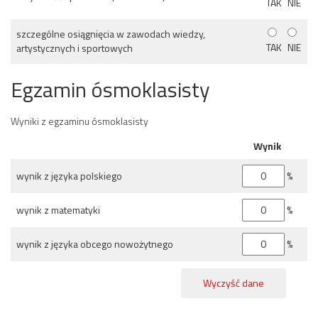
TAK
NIE
szczególne osiągnięcia w zawodach wiedzy,
TAK
NIE
artystycznych i sportowych
Egzamin ósmoklasisty
Wyniki z egzaminu ósmoklasisty
Wynik
wynik z języka polskiego
%
wynik z matematyki
%
wynik z języka obcego nowożytnego
%
Wyczyść dane