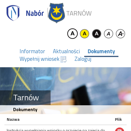
TARNÓW
Informator
Aktualności
Dokumenty
Wypełnij wniosek
Zaloguj
Tarnów
Dokumenty
Nazwa
Plik
Instrukcja wypełniania wniosku o przyjęcie na zajęcia do