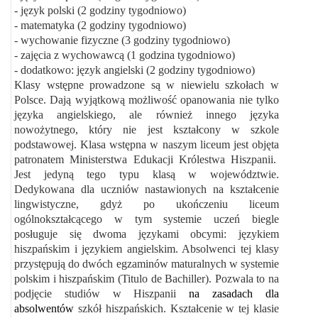
- język polski (2 godziny tygodniowo)
- matematyka (2 godziny tygodniowo)
- wychowanie fizyczne (3 godziny tygodniowo)
- zajęcia z wychowawcą (1 godzina tygodniowo)
- dodatkowo: język angielski (2 godziny tygodniowo)
Klasy wstępne prowadzone są w niewielu szkołach w
Polsce. Dają wyjątkową możliwość opanowania nie tylko
języka angielskiego, ale również innego języka
nowożytnego, który nie jest kształcony w szkole
podstawowej. Klasa wstępna w naszym liceum jest objęta
patronatem Ministerstwa Edukacji Królestwa Hiszpanii.
Jest jedyną tego typu klasą w województwie.
Dedykowana dla uczniów nastawionych na kształcenie
lingwistyczne, gdyż po ukończeniu liceum
ogólnokształcącego w tym systemie uczeń biegle
posługuje się dwoma językami obcymi: językiem
hiszpańskim i językiem angielskim. Absolwenci tej klasy
przystępują do dwóch egzaminów maturalnych w systemie
polskim i hiszpańskim (Titulo de Bachiller). Pozwala to na
podjęcie studiów w Hiszpanii
na zasadach dla
absolwentów
szkół hiszpańskich. Kształcenie w tej klasie