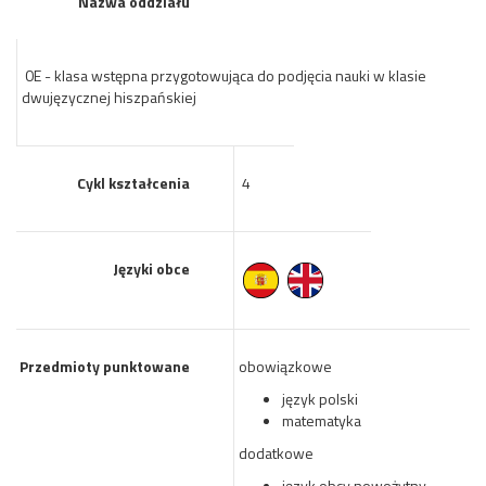
Nazwa oddziału
0E - klasa wstępna przygotowująca do podjęcia nauki w klasie
dwujęzycznej hiszpańskiej
Cykl kształcenia
4
Języki obce
Przedmioty punktowane
obowiązkowe
język polski
matematyka
dodatkowe
język obcy nowożytny