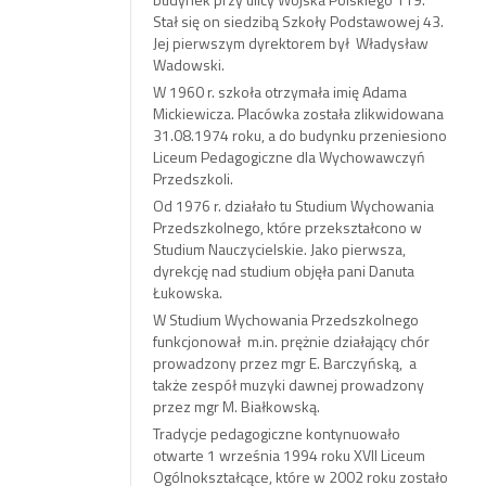
Stał się on siedzibą Szkoły Podstawowej 43.
Jej pierwszym dyrektorem był Władysław
Wadowski.
W 1960 r. szkoła otrzymała imię Adama
Mickiewicza. Placówka została zlikwidowana
31.08.1974 roku, a do budynku przeniesiono
Liceum Pedagogiczne dla Wychowawczyń
Przedszkoli.
Od 1976 r. działało tu Studium Wychowania
Przedszkolnego, które przekształcono w
Studium Nauczycielskie. Jako pierwsza,
dyrekcję nad studium objęła pani Danuta
Łukowska.
W Studium Wychowania Przedszkolnego
funkcjonował m.in. prężnie działający chór
prowadzony przez mgr E. Barczyńską, a
także zespół muzyki dawnej prowadzony
przez mgr M. Białkowską.
Tradycje pedagogiczne kontynuowało
otwarte 1 września 1994 roku XVII Liceum
Ogólnokształcące, które w 2002 roku zostało