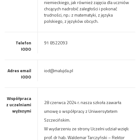
niemieckiego, jak również zajęcia dla uczniów
chcących nadrobić zaległości i pokonać
trudności, np.: z matematyki, z języka
polskiego, z języków obcych.
Telefon
91 8522093
IODO
Adres email
iod@malujda.pl
IODO
Współpraca
28 czerwca 2024 r. nasza szkoła zawarła
z uczelniami
wyższymi
umowę o współpracy z Uniwersytetem
Szczecińskim.
W wydarzeniu ze strony Uczelni udział wzięli:
prof. dr hab. Waldemar Tarczyński – Rektor