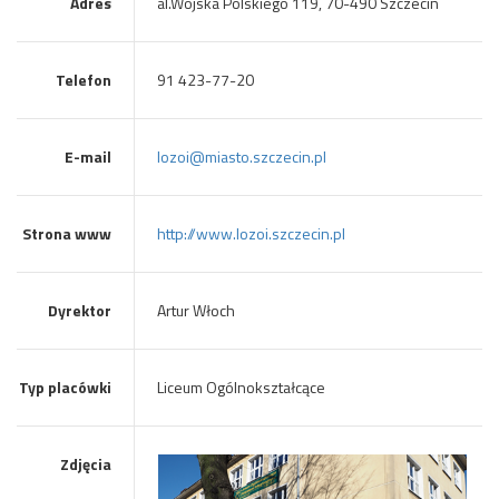
Adres
al.Wojska Polskiego 119, 70-490 Szczecin
Telefon
91 423-77-20
E-mail
lozoi@miasto.szczecin.pl
Strona www
http://www.lozoi.szczecin.pl
Dyrektor
Artur Włoch
Typ placówki
Liceum Ogólnokształcące
Zdjęcia