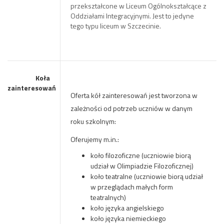
przekształcone w Liceum Ogólnokształcące z
Oddziałami Integracyjnymi. Jest to jedyne
tego typu liceum w Szczecinie.
Koła
zainteresowań
O
f
erta kół zainteresowań jest tworzona w
zależności od potrzeb uczniów w danym
roku szkolnym:
Oferujemy m.in.:
koło filozoficzne (uczniowie biorą
udział w Olimpiadzie Filozoficznej)
koło teatralne (uczniowie biorą udział
w przeglądach małych form
teatralnych)
koło języka angielskiego
koło języka niemieckiego