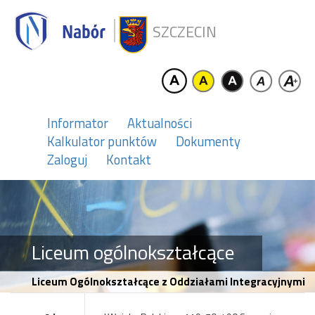
SZCZECIN
Informator
Aktualności
Kalkulator punktów
Dokumenty
Zaloguj
Kontakt
Liceum ogólnokształcące
Liceum Ogólnokształcące z Oddziałami Integracyjnymi