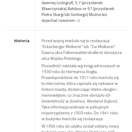
dawniej Lodogryf), 5,7 (przystanek
Wawrzyniaka) Autobus nr 67 (przystanek
Piotra Skargi lub Gorkiego) Można też
dojechać rowerem :-)
Historia
Przed wojną mieściła się tu restauracja
“Eckerberger Molkerei” lub “Zur Molkerei”.
Dawna ulica Falkenwalderstraße to dzisiejsza
ulica Wojska Polskiego.
Posiadłość należała wg ksiąg adresowych w
1930 roku do Hermanna Voigta.
Prawdopodobnie do 1917 roku mieściła się
tu mleczarnia, która zapisała się ciekawie w
historii miasta, dostarczając mleko ubogim i
niemowlętom, co znacznie obniżyło ich
śmiertelność w dzielnicy Westend (Łękno).
Taka informacja widnieje w policyjnym
rozporządzeniu z 1903 roku. Do 1941 roku
w budynku mieściła się restauracja.
W 1956 roku do użytku został oddany nowy
budynek przy ulicy Wojska Polskiego 119.