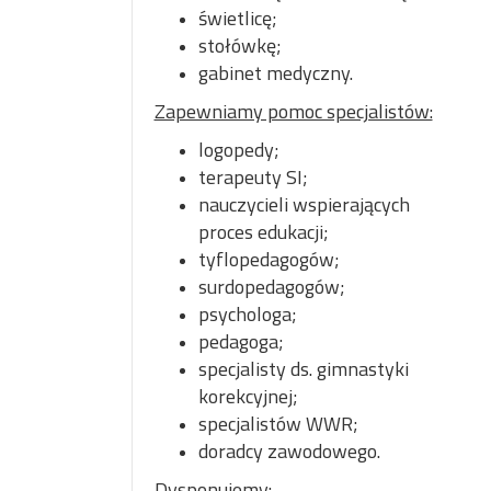
świetlicę;
stołówkę;
gabinet medyczny.
Zapewniamy pomoc specjalistów:
logopedy;
terapeuty SI;
nauczycieli wspierających
proces edukacji;
tyflopedagogów;
surdopedagogów;
psychologa;
pedagoga;
specjalisty ds. gimnastyki
korekcyjnej;
specjalistów WWR;
doradcy zawodowego.
Dysponujemy: