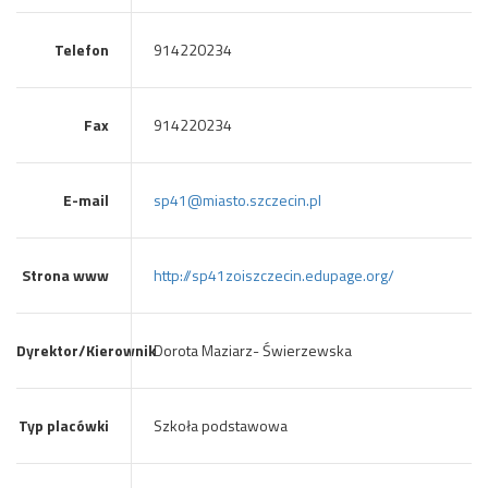
Telefon
914220234
Fax
914220234
E-mail
sp41@miasto.szczecin.pl
Strona www
http://sp41zoiszczecin.edupage.org/
Dyrektor/Kierownik
Dorota Maziarz- Świerzewska
Typ placówki
Szkoła podstawowa