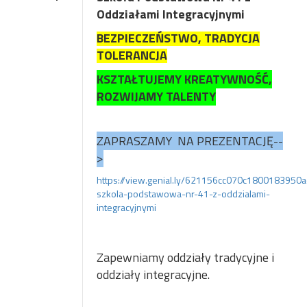
Oddziałami Integracyjnymi
BEZPIECZEŃSTWO, TRADYCJA
TOLERANCJA
KSZTAŁTUJEMY KREATYWNOŚĆ,
ROZWIJAMY TALENTY
ZAPRASZAMY NA PREZENTACJĘ--
>
https://view.genial.ly/621156cc070c1800183950a
szkola-podstawowa-nr-41-z-oddzialami-
integracyjnymi
Zapewniamy oddziały tradycyjne i
oddziały integracyjne.