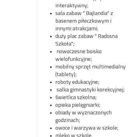
interaktywny;
sala zabaw " Bajlandia" z
basenem piłeczkowym i
innymi atrakcjami;
duży plac zabaw " Radosna
Szkoła";
nowoczesne boisko
wielofunkcyjne;
mobilny sprzęt multimedialny
(tablety);
roboty edukacyjne;
salka gimnastyki korekcyjnej;
świetlica szkolna;
opieka pielęgniarki;
obiady w wyznaczonych
godzinach;
owoce i warzywa w szkole;
mleko w szkole
.