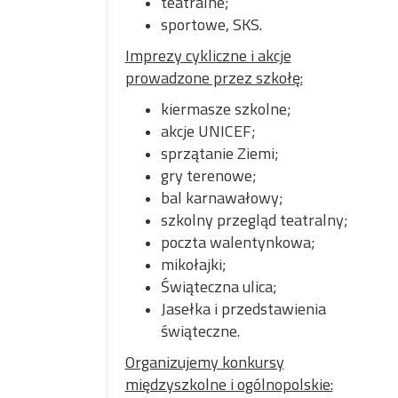
teatralne;
sportowe, SKS.
Imprezy cykliczne i akcje
prowadzone przez szkołę:
kiermasze szkolne;
akcje UNICEF;
sprzątanie Ziemi;
gry terenowe;
bal karnawałowy;
szkolny przegląd teatralny;
poczta walentynkowa;
mikołajki;
Świąteczna ulica;
Jasełka i przedstawienia
świąteczne.
Organizujemy konkursy
międzyszkolne i ogólnopolskie: