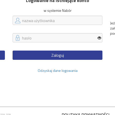
Logowanie na istniejące konto
w systemie Nabór
Jeż
za
po
Zaloguj
Odzyskaj dane logowania
6204.258