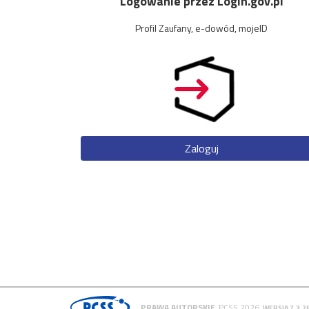
Logowanie przez Login.gov.pl
Profil Zaufany, e-dowód, mojeID
Zaloguj
PRAWA AUTORSKIE
PCSS 2026
WERSJA 7.3.2