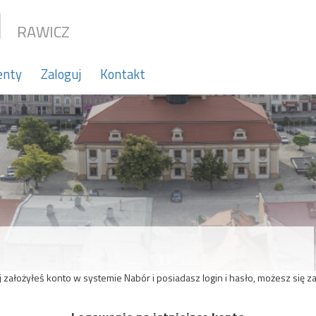
RAWICZ
enty
Zaloguj
Kontakt
ej założyłeś konto w systemie Nabór i posiadasz login i hasło, możesz się 