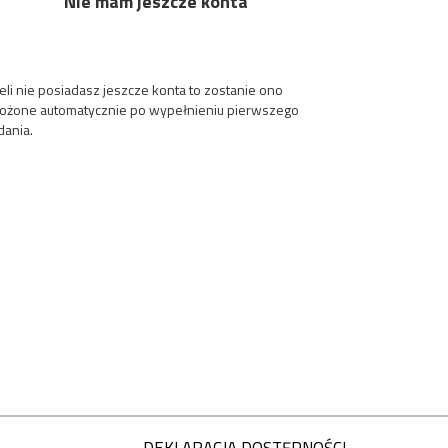
Nie mam jeszcze konta
eli nie posiadasz jeszcze konta to zostanie ono
łożone automatycznie po wypełnieniu pierwszego
dania.