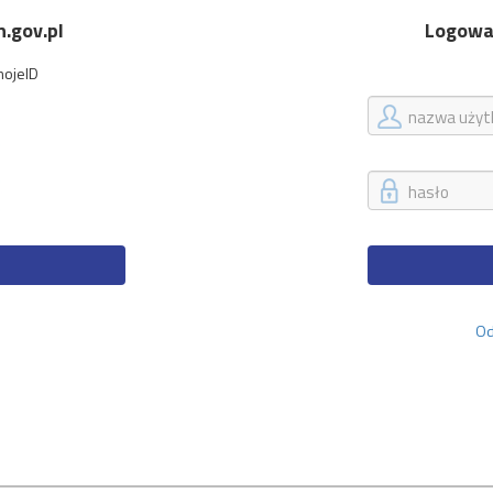
.gov.pl
Logowan
mojeID
Od