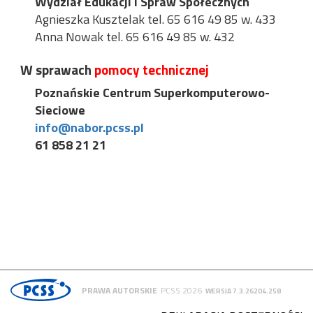
Wydział Edukacji i Spraw Społecznych
Agnieszka Kusztelak tel. 65
616 49 85 w. 433
Anna Nowak tel. 65 616 49 85 w. 432
W sprawach
pomocy technicznej
Poznańskie Centrum Superkomputerowo-
Sieciowe
info@nabor.pcss.pl
61 858 21 21
PRAWA AUTORSKIE
PCSS 2026
WERSJA 7.3.26204.258