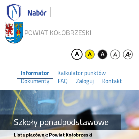
POWIAT KOŁOBRZESKI
Informator
Kalkulator punktów
Dokumenty
FAQ
Zaloguj
Kontakt
Szkoły ponadpodstawowe
Lista placówek: Powiat Kołobrzeski
od 7.05.2026 r. godz. 8.00 do