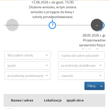
12.06.2026 r. do godz. 15.00
Złożenie wniosku, w tym zmiana
wniosku o przyjęcie do klasy I
szkoły ponadpodstawowej
←
→
28.05.2026 r. god
Przeprowadzenie
sprawności fizyczne
Szkół im. Macieja 
Gościnie
Wszystkie szkoły
języki
przedmioty dodatkowe
przedmioty punktowane
zawody
Tog
Filtruj
Nazwa i adres
Lokalizacja
Języki obce