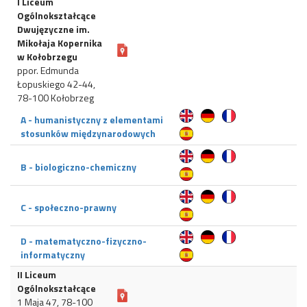
I Liceum
Ogólnokształcące
Dwujęzyczne im.
Mikołaja Kopernika
w Kołobrzegu
ppor. Edmunda
Łopuskiego 42-44,
78-100 Kołobrzeg
A - humanistyczny z elementami
stosunków międzynarodowych
B - biologiczno-chemiczny
C - społeczno-prawny
D - matematyczno-fizyczno-
informatyczny
II Liceum
Ogólnokształcące
1 Maja 47, 78-100