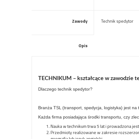
Zawody
Technik spedytor
Opis
TECHNIKUM – kształcące w zawodzie te
Dlaczego technik spedytor?
Branża TSL (transport, spedycja, logistyka) jest na 
Każda firma posiadająca środki transportu, czy zl
Nauka w technikum trwa 5 lat i prowadzona je
Przedmioty realizowane w zakresie rozszerzo
geografia lub język angielski