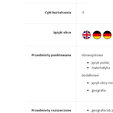
Cykl kształcenia
5
Języki obce
Przedmioty punktowane
obowiązkowe
język polski
matematyka
dodatkowe
język obcy n
geografia
Przedmioty rozszerzone
geografia lub 