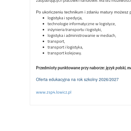
zaopatrujących placówki handlowe. Ma też możliwości
Po ukończeniu technikum i zdaniu matury możesz po
logistyka i spedycja,
technologie informatyczne w logistyce,
inżynieria transportu i logistyki,
logistyka i administrowanie w mediach,
transport,
transport i logistyka,
transport kolejowy.
Przedmioty punktowane przy naborze:
język polski, m
Oferta edukacyjna na rok szkolny 2026/2027
www.zsp4.lowicz.pl