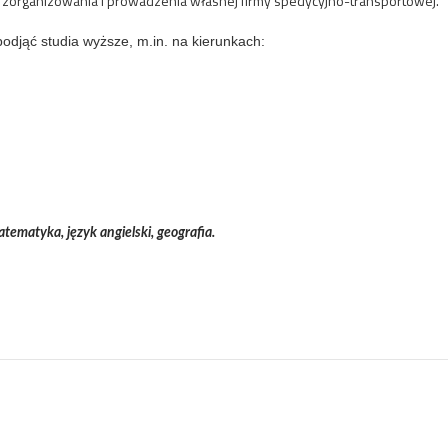
 zorganizowania i prowadzenia własnej firmy spedycyjno-transportowej.
djąć studia wyższe, m.in. na kierunkach:
atematyka, język angielski, geografia.