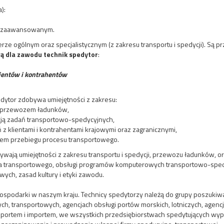
):
ub zaawansowanym.
rze ogólnym oraz specjalistycznym (z zakresu transportu i spedycji). Są 
ą dla zawodu technik spedytor
:
lientów i kontrahentów
dytor zdobywa umiejętności z zakresu:
z przewozem ładunków,
cją zadań transportowo-spedycyjnych,
 z klientami i kontrahentami krajowymi oraz zagranicznymi,
em przebiegu procesu transportowego.
ją umiejętności z zakresu transportu i spedycji, przewozu ładunków, or
rawa transportowego, obsługi programów komputerowych transportowo-spe
ych, zasad kultury i etyki zawodu.
zi gospodarki w naszym kraju. Technicy spedytorzy należą do grupy poszuk
h, transportowych, agencjach obsługi portów morskich, lotniczych, agenc
eksportem i importem, we wszystkich przedsiębiorstwach spedytujących 