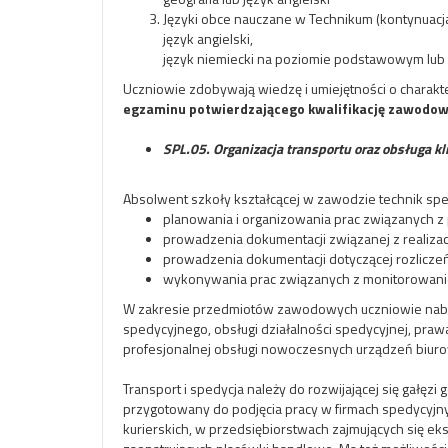
Języki obce nauczane w Technikum (kontynuacja
język angielski,
język niemiecki na poziomie podstawowym l
Uczniowie zdobywają wiedzę i umiejętności o charakte
egzaminu potwierdzającego kwalifikację zawodow
SPL.05. Organizacja transportu oraz obsługa k
Absolwent szkoły kształcącej w zawodzie technik spe
planowania i organizowania prac związanych 
prowadzenia dokumentacji związanej z realiza
prowadzenia dokumentacji dotyczącej rozliczeń
wykonywania prac związanych z monitorowani
W zakresie przedmiotów zawodowych uczniowie nabywa
spedycyjnego, obsługi działalności spedycyjnej, p
profesjonalnej obsługi nowoczesnych urządzeń biurow
Transport i spedycja należy do rozwijającej się gałę
przygotowany do podjęcia pracy w firmach spedycyjnyc
kurierskich, w przedsiębiorstwach zajmujących się 