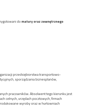
przygotowani do
matury oraz zewnętrznego
ganizacji przedsiębiorstwa transportowo-
dycyjnych, sporządzania biznesplanów,
iwanych pracowników. Absolwent tego kierunku jest
jach celnych, urzędach pocztowych, firmach
wyprodukowane wyroby oraz w hurtowniach