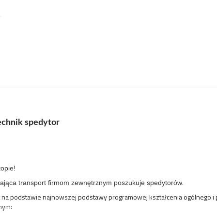
chnik spedytor
topie!
ecająca transport firmom zewnętrznym poszukuje spedytorów.
st na podstawie najnowszej podstawy programowej kształcenia ogólnego i
nym: