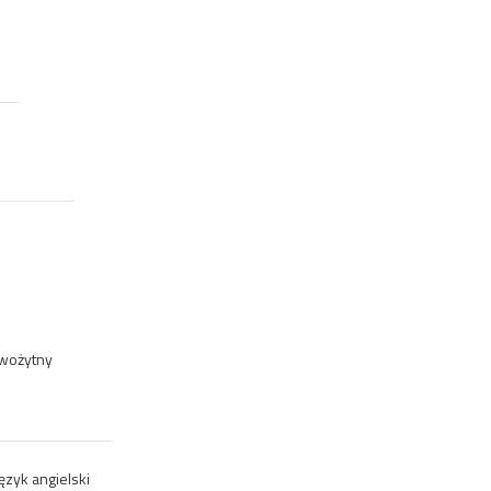
owożytny
język angielski