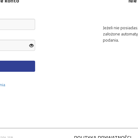
ce konto
Nie
Jeżeli nie posiada
założone automaty
podania.
nia
6204.258