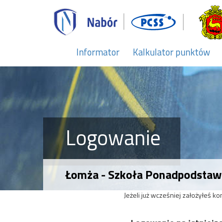
Informator
Kalkulator punktów
Logowanie
Łomża - Szkoła Ponadpodsta
Jeżeli już wcześniej założyłeś k