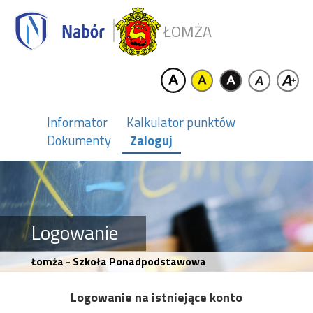
ŁOMŻA
Informator
Kalkulator punktów
Dokumenty
Zaloguj
Logowanie
Łomża - Szkoła Ponadpodstawowa
Logowanie na istniejące konto