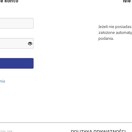
ce konto
Nie
Jeżeli nie posiada
założone automaty
podania.
nia
6204.258