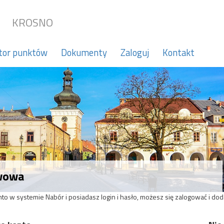
KROSNO
tor punktów
Dokumenty
Zaloguj
Kontakt
awowa
onto w systemie Nabór i posiadasz login i hasło, możesz się zalogować i dod