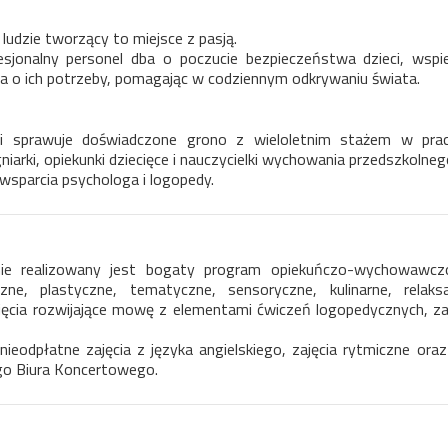
ludzie tworzący to miejsce z pasją.
sjonalny personel dba o poczucie bezpieczeństwa dzieci, wspie
dba o ich potrzeby, pomagając w codziennym odkrywaniu świata.
i sprawuje doświadczone grono z wieloletnim stażem w pracy
iarki, opiekunki dziecięce i nauczycielki wychowania przedszkolneg
wsparcia psychologa i logopedy.
ie realizowany jest bogaty program opiekuńczo-wychowawczo
ne, plastyczne, tematyczne, sensoryczne, kulinarne, relaksac
ęcia rozwijające mowę z elementami ćwiczeń logopedycznych, zaję
nieodpłatne zajęcia z języka angielskiego, zajęcia rytmiczne or
go Biura Koncertowego.