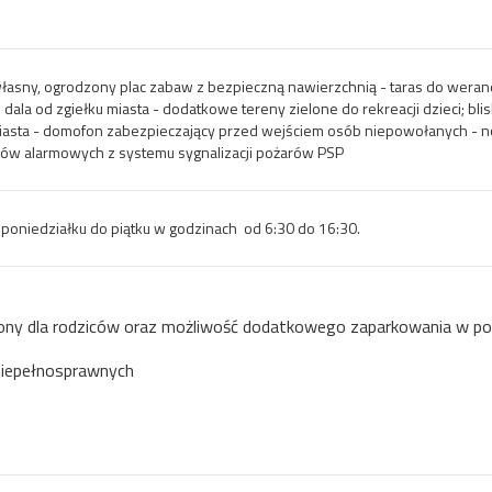
łasny, ogrodzony plac zabaw z bezpieczną nawierzchnią - taras do wera
z dala od zgiełku miasta - dodatkowe tereny zielone do rekreacji dzieci; 
iasta - domofon zabezpieczający przed wejściem osób niepowołanych - n
ów alarmowych z systemu sygnalizacji pożarów PSP
 poniedziałku do piątku w godzinach od 6:30 do 16:30.
zony dla rodziców oraz możliwość dodatkowego zaparkowania w pob
 niepełnosprawnych