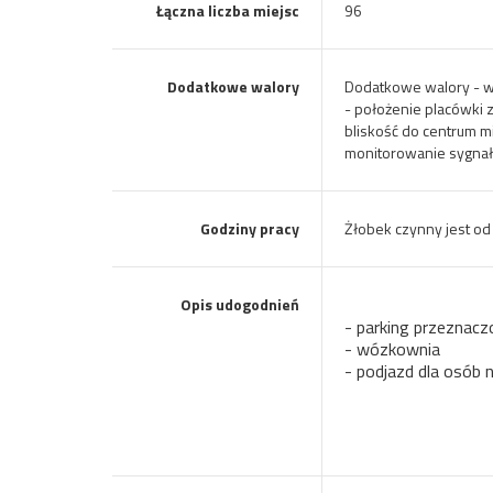
Łączna liczba miejsc
96
Dodatkowe walory
Dodatkowe walory - w
- położenie placówki 
bliskość do centrum m
monitorowanie sygnał
Godziny pracy
Żłobek czynny jest od
Opis udogodnień
- parking przeznac
- wózkownia
- podjazd dla osób