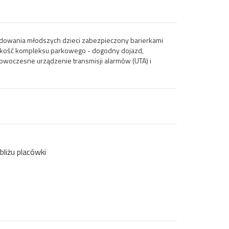
ndowania młodszych dzieci zabezpieczony barierkami
bliskość kompleksu parkowego - dogodny dojazd,
owoczesne urządzenie transmisji alarmów (UTA) i
liżu placówki