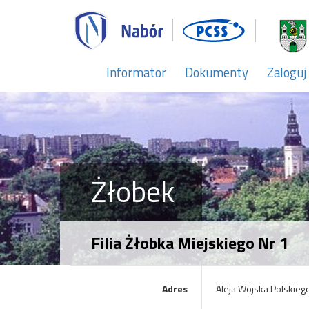
Informator
Dokumenty
Zaloguj
Żłobek
Filia Żłobka Miejskiego Nr 1
Adres
Aleja Wojska Polskieg