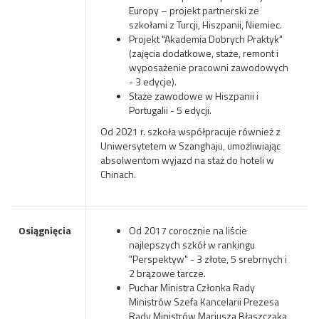
Europy – projekt partnerski ze
szkołami z Turcji, Hiszpanii, Niemiec.
Projekt "Akademia Dobrych Praktyk"
(zajęcia dodatkowe, staże, remont i
wyposażenie pracowni zawodowych
- 3 edycje).
Staże zawodowe w Hiszpanii i
Portugalii - 5 edycji.
Od 2021 r. szkoła współpracuje również z
Uniwersytetem w Szanghaju, umożliwiając
absolwentom wyjazd na staż do hoteli w
Chinach.
Osiągnięcia
Od 2017 corocznie na liście
najlepszych szkół w rankingu
"Perspektyw" - 3 złote, 5 srebrnych i
2 brązowe tarcze.
Puchar Ministra Członka Rady
Ministrów Szefa Kancelarii Prezesa
Rady Ministrów Mariusza Błaszczaka