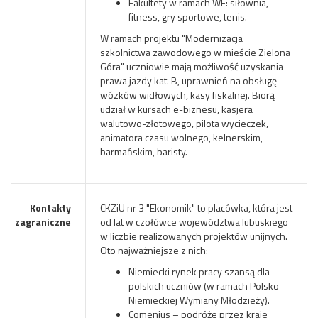
Fakultety w ramach WF: siłownia,
fitness, gry sportowe, tenis.
W ramach projektu "Modernizacja
szkolnictwa zawodowego w mieście Zielona
Góra" uczniowie mają możliwość uzyskania
prawa jazdy kat. B, uprawnień na obsługę
wózków widłowych, kasy fiskalnej. Biorą
udział w kursach e-biznesu, kasjera
walutowo-złotowego, pilota wycieczek,
animatora czasu wolnego, kelnerskim,
barmańskim, baristy.
Kontakty
CKZiU nr 3 "Ekonomik" to placówka, która jest
zagraniczne
od lat w czołówce województwa lubuskiego
w liczbie realizowanych projektów unijnych.
Oto najważniejsze z nich:
Niemiecki rynek pracy szansą dla
polskich uczniów (w ramach Polsko-
Niemieckiej Wymiany Młodzieży).
Comenius – podróże przez kraje