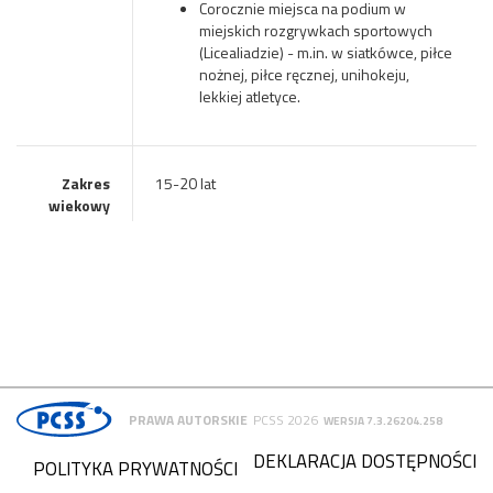
Corocznie miejsca na podium w
miejskich rozgrywkach sportowych
(Licealiadzie) - m.in. w siatkówce, piłce
nożnej, piłce ręcznej, unihokeju,
lekkiej atletyce.
Zakres
15-20 lat
wiekowy
PRAWA AUTORSKIE
PCSS 2026
WERSJA 7.3.26204.258
DEKLARACJA DOSTĘPNOŚCI
POLITYKA PRYWATNOŚCI