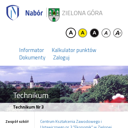
ZIELONA GÓRA
Informator
Kalkulator punktów
Dokumenty
Zaloguj
Technikum
Technikum Nr 3
Zespół szkół
Centrum Kształcenia Zawodowego i
Ustawicznego nr 3 "Ekonomik" w Zielonej