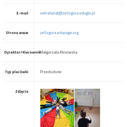
E-mail
sekretariat@ze5zgora.edugle.pl
Strona www
ze5zgora.edupage.org
Dyrektor/Kierownik
Małgorzata Klinowska
Typ placówki
Przedszkole
Zdjęcia