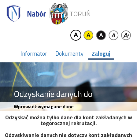
TORUŃ
Informator
Dokumenty
Zaloguj
Odzyskanie danych do
logowania
Wprowadź wymagane dane
Odzyskać można tylko dane dla kont zakładanych w
tegorocznej rekrutacji.
Odzyskiwanie danych nie dotyczy kont zakładanych