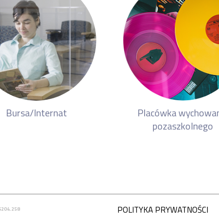
Bursa/Internat
Placówka wychowan
pozaszkolnego
POLITYKA PRYWATNOŚCI
6204.258