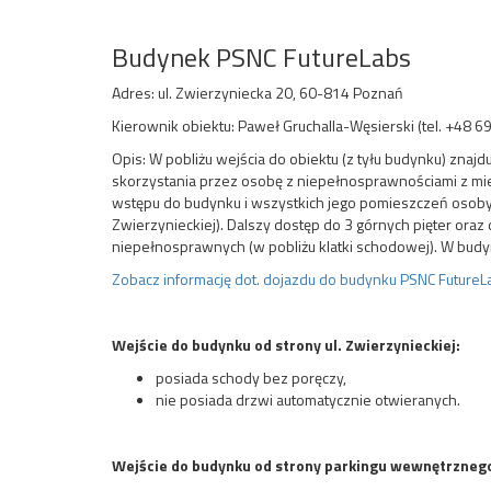
Budynek PSNC FutureLabs
Adres: ul. Zwierzyniecka 20, 60-814 Poznań
Kierownik obiektu: Paweł Gruchalla-Węsierski (tel. +48 6
Opis: W pobliżu wejścia do obiektu (z tyłu budynku) znajd
skorzystania przez osobę z niepełnosprawnościami z miej
wstępu do budynku i wszystkich jego pomieszczeń osoby k
Zwierzynieckiej). Dalszy dostęp do 3 górnych pięter oraz
niepełnosprawnych (w pobliżu klatki schodowej). W budyn
Zobacz informację dot. dojazdu do budynku PSNC FutureL
Wejście do budynku od strony ul. Zwierzynieckiej:
posiada schody bez poręczy,
nie posiada drzwi automatycznie otwieranych.
Wejście do budynku od strony parkingu wewnętrzneg