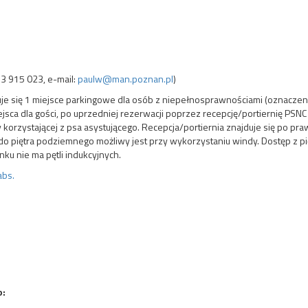
93 915 023, e-mail:
paulw@man.poznan.pl
)
uje się 1 miejsce parkingowe dla osób z niepełnosprawnościami (oznaczenie
sca dla gości, po uprzedniej rezerwacji poprzez recepcję/portiernię PSNC 
orzystającej z psa asystującego. Recepcja/portiernia znajduje się po pra
 do piętra podziemnego możliwy jest przy wykorzystaniu windy. Dostęp z pi
ku nie ma pętli indukcyjnych.
abs.
o: