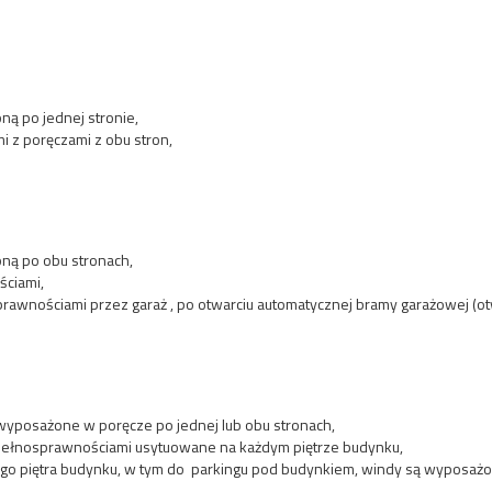
ą po jednej stronie,
 z poręczami z obu stron,
ną po obu stronach,
ściami,
rawnościami przez garaż , po otwarciu automatycznej bramy garażowej (ot
wyposażone w poręcze po jednej lub obu stronach,
iepełnosprawnościami usytuowane na każdym piętrze budynku,
dego piętra budynku, w tym do parkingu pod budynkiem, windy są wyposażon