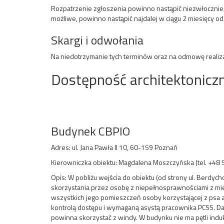
Rozpatrzenie zgłoszenia powinno nastąpić niezwłocznie, 
możliwe, powinno nastąpić najdalej w ciągu 2 miesięcy od
Skargi i odwołania
Na niedotrzymanie tych terminów oraz na odmowę realizac
Dostępność architektonicz
Budynek CBPIO
Adres: ul. Jana Pawła II 10, 60-159 Poznań
Kierowniczka obiektu: Magdalena Moszczyńska (tel. +48 
Opis: W pobliżu wejścia do obiektu (od strony ul. Berdyc
skorzystania przez osobę z niepełnosprawnościami z miej
wszystkich jego pomieszczeń osoby korzystającej z psa as
kontrolą dostępu i wymaganą asystą pracownika PCSS. Dal
powinna skorzystać z windy. W budynku nie ma pętli indu