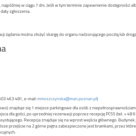
najpóźniej w ciągu 7 dni. Jeśli w tym terminie zapewnienie dostępności al
 daty zgłoszenia.
ji żądania można złożyć skargę do organu nadzorującego pocztą lub drogą
na
503 463 481, e-mail:
mmoszczynska@man.poznan.pl
)
howo) znajduje się 1 miejsce parkingowe dla osób z niepełnosprawnościami 
sca dla gości, po uprzedniej rezerwacji poprzez recepcję PCSS (tel. + 48
ystującego. Recepcja znajduje się na wprost wejścia głównego. Budynek jes
sze przejście na 2 górne piętra zabezpieczone jest bramkami, przez które
kcyjnych.