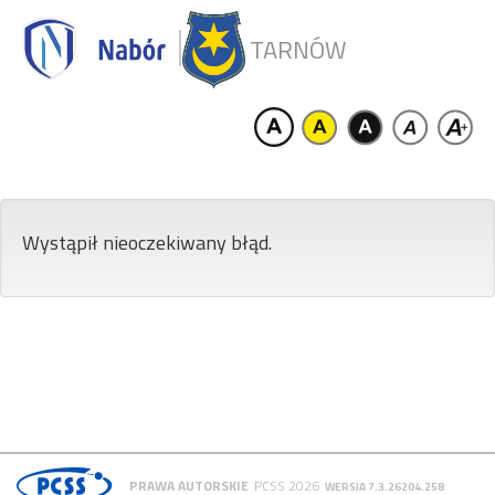
TARNÓW
Wystąpił nieoczekiwany błąd.
PRAWA AUTORSKIE
PCSS 2026
WERSJA 7.3.26204.258