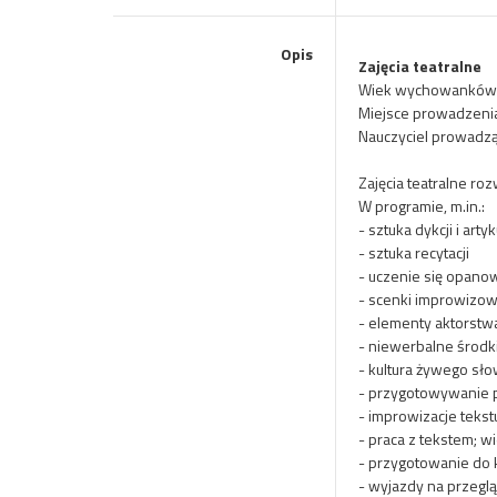
Opis
Zajęcia teatralne
Wiek wychowanków: r
Miejsce prowadzenia
Nauczyciel prowadząc
Zajęcia teatralne ro
W programie, m.in.:
- sztuka dykcji i artyk
- sztuka recytacji
- uczenie się opano
- scenki improwizow
- elementy aktorstw
- niewerbalne środk
- kultura żywego sł
- przygotowywanie 
- improwizacje tekst
- praca z tekstem; w
- przygotowanie do 
- wyjazdy na przeglą