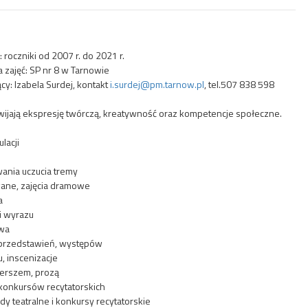
oczniki od 2007 r. do 2021 r.
 zajęć: SP nr 8 w Tarnowie
y: Izabela Surdej, kontakt
i.surdej@pm.tarnow.pl
, tel.507 838 598
zwijają ekspresję twórczą, kreatywność oraz kompetencje społeczne.
ulacji
wania uczucia tremy
ane, zajęcia dramowe
a
i wyrazu
owa
przedstawień, występów
u, inscenizacje
ierszem, prozą
konkursów recytatorskich
dy teatralne i konkursy recytatorskie