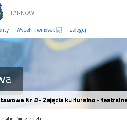
TARNÓW
enty
Wypełnij wniosek
Zaloguj
wa
awowa Nr 8 - Zajęcia kulturalno - teatralne
teatralne - Surdej Izabela