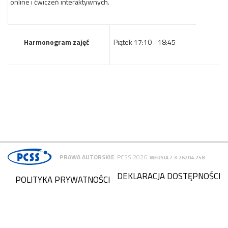
online i ćwiczeń interaktywnych.
Harmonogram zajęć
Piątek 17:10 - 18:45
PRAWA AUTORSKIE
PCSS 2026
WERSJA 7.3.26204.258
DEKLARACJA DOSTĘPNOŚCI
POLITYKA PRYWATNOŚCI