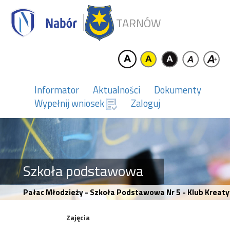
TARNÓW
Informator
Aktualności
Dokumenty
Wypełnij wniosek
Zaloguj
Szkoła podstawowa
Pałac Młodzieży - Szkoła Podstawowa Nr 5 - Klub Kreat
Zajęcia