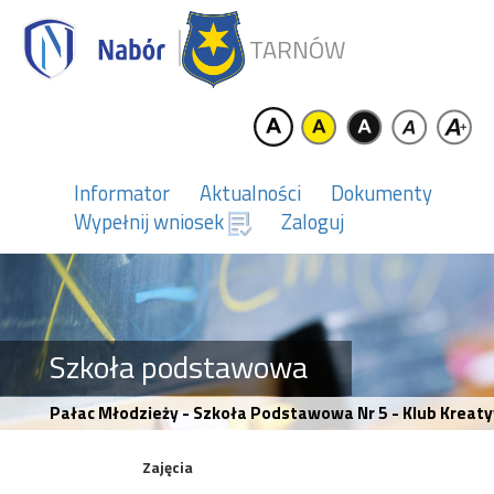
TARNÓW
Informator
Aktualności
Dokumenty
Wypełnij wniosek
Zaloguj
Szkoła podstawowa
Pałac Młodzieży - Szkoła Podstawowa Nr 5 - Klub Kreat
Zajęcia