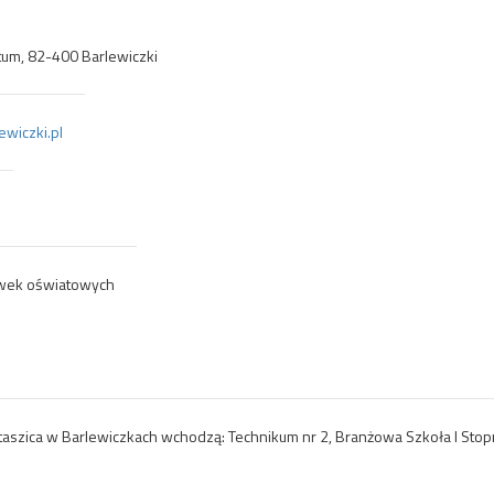
ztum, 82-400 Barlewiczki
ewiczki.pl
ówek oświatowych
szica w Barlewiczkach wchodzą: Technikum nr 2, Branżowa Szkoła I Stopni