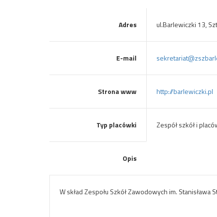
Adres
ul.Barlewiczki 13, S
E-mail
sekretariat@zszbarl
Strona www
http://barlewiczki.pl
Typ placówki
Zespół szkół i plac
Opis
W skład Zespołu Szkół Zawodowych im. Stanisława Sta