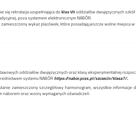
ie się rekrutacja uzupełniająca do
klas VII
oddziałów dwujęzycznych szkół
radycyjnej, poza systemem elektronicznym NABÓR.
ał zamieszczony wykaz placówek, które posiadają jeszcze wolne miejsca w
dstawowych oddziałów dwujęzycznych oraz klasy eksperymentalnej rozpocz
 pośrednictwem systemu NABÓR
https://nabor.pcss.pl/szczecin/klasa7/.
tanie zamieszczony szczegółowy harmonogram, wszystkie informacje dotyc
znym naborem oraz wzory wymaganych oświadczeń.