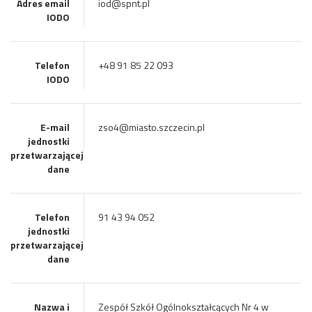
Adres email
iod@spnt.pl
IODO
Telefon
+48 91 85 22 093
IODO
E-mail
zso4@miasto.szczecin.pl
jednostki
przetwarzającej
dane
Telefon
91 43 94 052
jednostki
przetwarzającej
dane
Nazwa i
Zespół Szkół Ogólnokształcących Nr 4 w