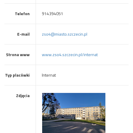
Telefon
914394051
E-mail
zso4@miasto.szczecin.pl
Strona www
www.zso4.szczecin.pl/internat
Typ placówki
Internat
Zdjęcia