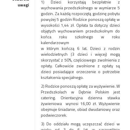
1) Dzieci korzystają bezpłatnie z
uwagi
wychowania przedszkolnego w wymiarze 5
godzin. Za każdą rozpoczętą godzinę pobytu
powyżej 5 godzin Rodzice ponoszą opłatę w
wysokości 1,44 zł. Opłata ta dotyczy dzieci
objętych wychowaniem przedszkolnym do
końca roku szkolnego w roku
kalendarzowym
w którym kończą 6 lat. Dzieci z rodzin
wielodzietnych (3 dzieci i więcej) mogą
skorzystać z 50%, częściowego zwolnienia z
opłaty. Całkowicie zwolnione z opłaty są
dzieci posiadające orzeczenie o potrzebie
kształcenia specjalnego.
2) Rodzice ponoszą opłatę za wyżywienie. W
Przedszkolach w Dębnie Polskim jest
catering. Orientacyjna dzienna stawka
żywieniowa wynosi 16,00 zł. Wyżywienie
obejmuje śniadanie, obiad dwudaniowy oraz
podwieczorek.
3) Do oddziału mogą uczęszczać dzieci w
wieku od 3 do 6 lat, w szczególnie