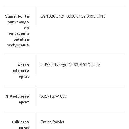
Numer konta
84 1020 3121 0000 6102 0095 7019
bankowego
do
wnoszenia
opłat za
wyżywienie
Adres
ul. Piłsudskiego 21 63-900 Rawicz
odbiorcy
opłat
NIP odbiorcy
699-187-1057
opłat
Odbiorca
Gmina Rawicz
opłat