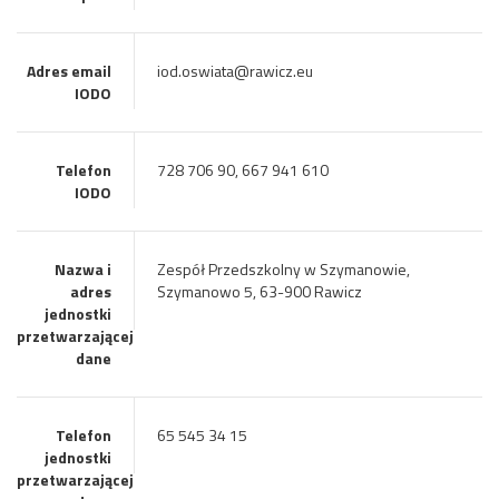
Adres email
iod.oswiata@rawicz.eu
IODO
Telefon
728 706 90, 667 941 610
IODO
Nazwa i
Zespół Przedszkolny w Szymanowie,
adres
Szymanowo 5, 63-900 Rawicz
jednostki
przetwarzającej
dane
Telefon
65 545 34 15
jednostki
przetwarzającej