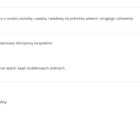
 o rozwój osobisty, uważny i wrażliwy na potrzeby własne i drugiego człowieka.
gramowej o
ferujemy bezpłatnie:
roki wybór zajęć dodatkowych płatnych.
lny