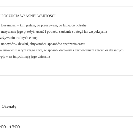
 POCZUCIA WŁASNEJ WARTOŚCI
tożsamości – kim jestem, co przeżywam, co lubię, co potrafię
nazywanie jego przeżyć, uczuć i potrzeb, szukanie strategii ich zaspokajania
zeżywaniu trudnych emocji
i na wybór – działań, aktywności, sposobów spędzania czasu
 w mówieniu o tym czego chce, w sposób klarowny z zachowaniem szacunku dla innych
pływ na innych mają jego działania
r Oświaty
:00 - 18:00