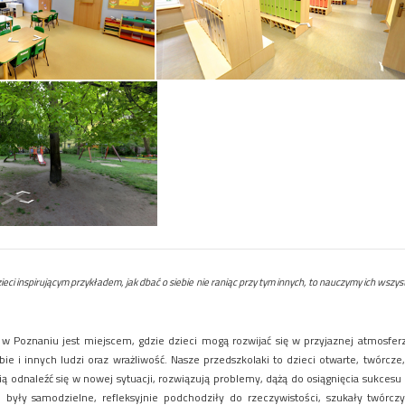
ieci inspirującym przykładem, jak dbać o siebie
nie raniąc przy tym innych, to nauczymy ich wszys
 w Poznaniu
jest miejscem, gdzie dzieci mogą rozwijać się w przyjaznej atmosf
e i innych ludzi oraz wrażliwość. Nasze przedszkolaki to dzieci otwarte, twórcze
ią odnaleźć się w nowej sytuacji, rozwiązują problemy, dążą do osiągnięcia sukcesu 
, były samodzielne, refleksyjnie podchodziły do rzeczywistości, szukały twórc