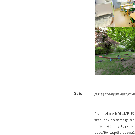
Opis
Jeśli będziemy dla naszych dz
Przedszkole KOLUMBUS
szacunek do samego siebi
odrębność innych, potraf
potrafiły współpracować