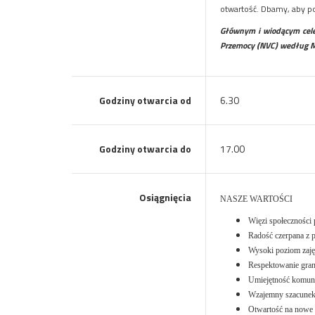
otwartość. Dbamy, aby po
Głównym i wiodącym celem
Przemocy (NVC) według M
Godziny otwarcia od
6.30
Godziny otwarcia do
17.00
Osiągnięcia
NASZE WARTOŚCI
Więzi społeczności 
Radość czerpana z 
Wysoki poziom zaję
Respektowanie gran
Umiejętność komuni
Wzajemny szacunek
Otwartość na nowe p