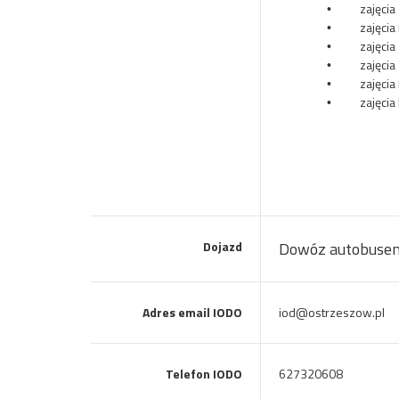
zajęcia
•
zajęcia
•
zajęcia
•
zajęcia
•
zajęci
•
zajęcia
•
Dojazd
Dowóz autobusem 
Adres email IODO
iod@ostrzeszow.pl
Telefon IODO
627320608