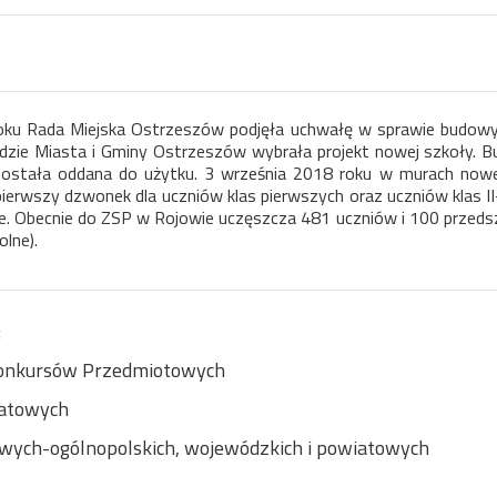
oku Rada Miejska Ostrzeszów podjęła uchwałę w sprawie budow
zie Miasta i Gminy Ostrzeszów wybrała projekt nowej szkoły. Bu
została oddana do użytku. 3 września 2018 roku w murach nowe
ierwszy dzwonek dla uczniów klas pierwszych oraz uczniów klas II-
e. Obecnie do ZSP w Rojowie uczęszcza 481 uczniów i 100 przeds
olne).
:
onkursów Przedmiotowych
atowych
ych-ogólnopolskich, wojewódzkich i powiatowych