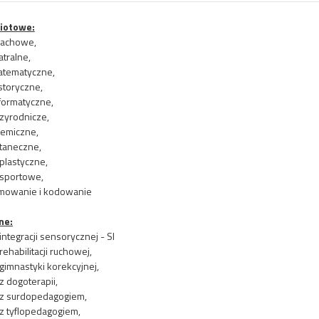
iotowe:
zachowe,
atralne,
atematyczne,
storyczne,
formatyczne,
zyrodnicze,
hemiczne,
 taneczne,
 plastyczne,
 sportowe,
mowanie i kodowanie
ne:
 integracji sensorycznej - SI
 rehabilitacji ruchowej,
 gimnastyki korekcyjnej,
 z dogoterapii,
a z surdopedagogiem,
 z tyflopedagogiem,