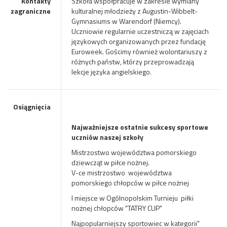
Kontakty
Szkoła współpracuje w zakresie wymiany
zagraniczne
kulturalnej młodzieży z Augustin-Wibbelt-
Gymnasiums w Warendorf (Niemcy).
Uczniowie regularnie uczestniczą w zajęciach
językowych organizowanych przez fundację
Euroweek. Gościmy również wolontariuszy z
różnych państw, którzy przeprowadzają
lekcje języka angielskiego.
Osiągnięcia
Najważniejsze ostatnie sukcesy sportowe
uczniów naszej szkoły
Mistrzostwo województwa pomorskiego
dziewcząt w piłce nożnej.
V-ce mistrzostwo województwa
pomorskiego chłopców w piłce nożnej
I miejsce w Ogólnopolskim Turnieju piłki
nożnej chłopców "TATRY CUP"
Najpopularniejszy sportowiec w kategorii"