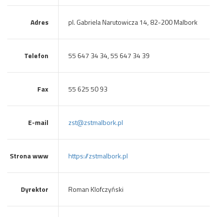
Adres
pl. Gabriela Narutowicza 14, 82-200 Malbork
Telefon
55 647 34 34, 55 647 34 39
Fax
55 625 50 93
E-mail
zst@zstmalbork.pl
Strona www
https://zstmalbork.pl
Dyrektor
Roman Klofczyński