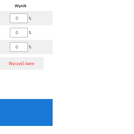
Wynik
%
%
%
Wyczyść dane