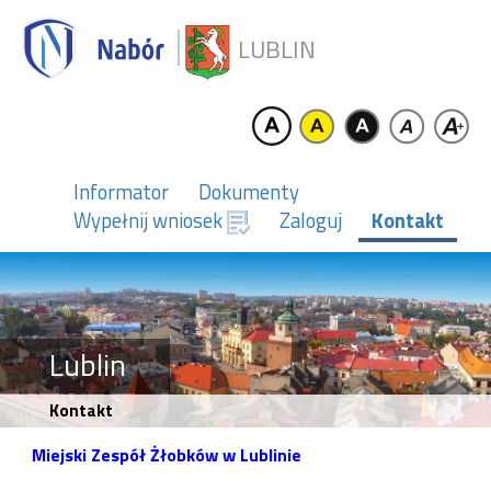
LUBLIN
Informator
Dokumenty
Wypełnij wniosek
Zaloguj
Kontakt
Lublin
Kontakt
Miejski Zespół Żłobków w Lublinie