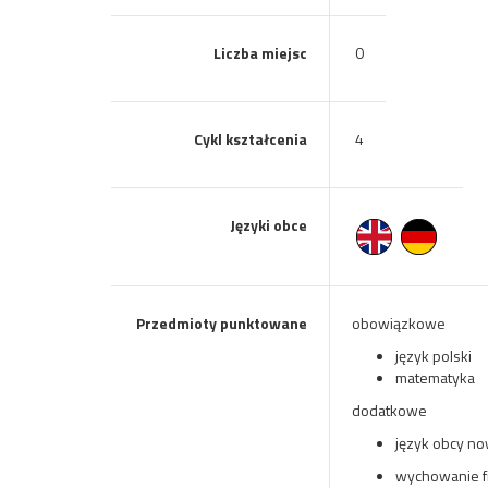
Liczba miejsc
0
Cykl kształcenia
4
Języki obce
Przedmioty punktowane
obowiązkowe
język polski
matematyka
dodatkowe
język obcy n
wychowanie f