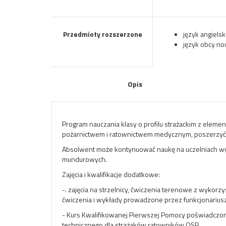
Przedmioty rozszerzone
język angielsk
język obcy n
Opis
Program nauczania klasy o profilu strażackim z elem
pożarnictwem i ratownictwem medycznym, poszerzyć w
Absolwent może kontynuować naukę na uczelniach wyżs
mundurowych.
Zajęcia i kwalifikacje dodatkowe:
-. zajęcia na strzelnicy, ćwiczenia terenowe z wykor
ćwiczenia i wykłady prowadzone przez funkcjonarius
- Kurs Kwalifikowanej Pierwszej Pomocy poświadczony 
technicznego dla strażaków ratowników OSP.