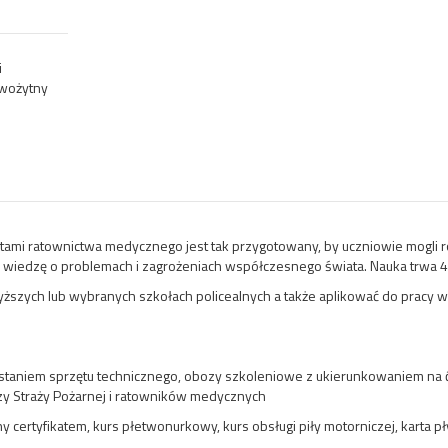
i
owożytny
entami ratownictwa medycznego jest tak przygotowany, by uczniowie mogli
iedzę o problemach i zagrożeniach współczesnego świata. Nauka trwa 4 
zych lub wybranych szkołach policealnych a także aplikować do pracy w f
zystaniem sprzętu technicznego, obozy szkoleniowe z ukierunkowaniem na ć
zy Straży Pożarnej i ratowników medycznych
certyfikatem, kurs płetwonurkowy, kurs obsługi piły motorniczej, karta p