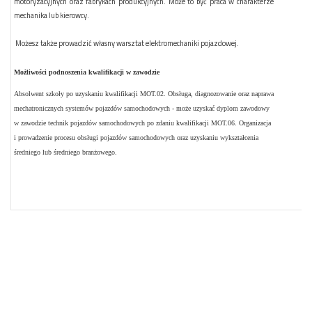
motoryzacyjnych oraz fabrykach produkcyjnych. Może to być praca w charakterze
mechanika lub kierowcy.
Możesz także prowadzić własny warsztat elektromechaniki pojazdowej.
Możliwości podnoszenia kwalifikacji w zawodzie
Absolwent szkoły po uzyskaniu kwalifikacji MOT.02. Obsługa, diagnozowanie oraz naprawa
mechatronicznych systemów pojazdów samochodowych - może uzyskać dyplom zawodowy
w zawodzie technik pojazdów samochodowych po zdaniu kwalifikacji MOT.06. Organizacja
i prowadzenie procesu obsługi pojazdów samochodowych oraz uzyskaniu wykształcenia
średniego lub średniego branżowego.