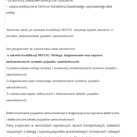
- przedmioty zawodowe teoretyczne i pracownie,
-
zajęcia praktyczne w Centrum Kształcenia Zawodowego, usytuowanego obok
szkoły
Absolwent szkoły po uzyskaniu kwalifikacji MOT.02
otrzymuje dyplom zawodowy w
zawodzie „elektromechanik pojazdów samochodowych”.
Jest przygotowany do wykonywania zadań zawodowych:
w zakresie kwalifikacji MOT.02. Obsługa, diagnozowanie oraz naprawa
mechatronicznych systemów pojazdów samochodowych:
1) przeprowadzania obsługi instalacji i konserwacji mechatronicznych systemów pojazdów
samochodowych;
2) diagnozowania stanu technicznego mechatronicznych systemów pojazdów
samochodowych;
3) wykonywania napraw elektrycznych i elektronicznych układów pojazdów
samochodowych.
Elektromechanik pojazdów samochodowych diagnozuje oraz naprawia elektryczne
i elektroniczne układy pojazdów samochodowych.
Pracę znajdziesz w warsztatach naprawczych, bazach transportowych, zakładach
związanych z obsługą i naprawą pojazdów samochodowych hurtowniach i sklepach