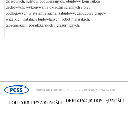
działowych, sufitów podwieszanych, obudowy konstrukcji
dachowych; wykonywania okładzin ściennych i płyt
podłogowych w systemie suchej zabudowy; zabudowy ciągów
wszelkich instalacji budowlanych; robót malarskich,
tapeciarskich, posadzkarskich i glazurniczych.
PRAWA AUTORSKIE
PCSS 2026
WERSJA 7.3.26204.258
DEKLARACJA DOSTĘPNOŚCI
POLITYKA PRYWATNOŚCI