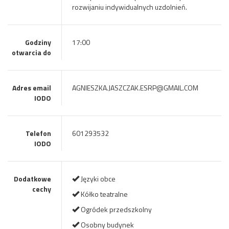
rozwijaniu indywidualnych uzdolnień.
Godziny
17:00
otwarcia do
Adres email
AGNIESZKA.JASZCZAK.ESRP@GMAIL.COM
IODO
Telefon
601293532
IODO
Dodatkowe
Języki obce
cechy
Kółko teatralne
Ogródek przedszkolny
Osobny budynek