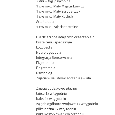
2 dni w tyg. psycholog
1 x w m-cu Mały Majsterkowicz
1 x w m-cu Mały Europejczyk
1 x w m-cu Mały Kuchcik
Arte terapia
1 x w m-cu zajęcia teatralne
Dla dzieci posiadających orzeczenie o
kształceniu specjalnym:
Logopedia
Neurologopedia
Integracja Sensoryczna
Fizjoterapia
Dogoterapia
Psycholog
Zajęcia w sali doświadczania świata
Zajęcia dodatkowo płatne:
tańce 1x w tygodniu
balet 1x w tygodniu
zajęcia ogólnorozwojowe 1x w tygodniu
piłka nożna 1x w tygodniu
piłka koszykowa 1x w tygodniu