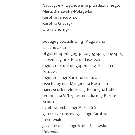
Nauczycielki wychowania przedszkolnego:
Marta Bielawska-Pokrywka
Karolina Jankowiak
Karolina Graczyk
Olena Zhornyk
pedagog specjalna mgr Magdalena
Osuchowska
oligofrenopedagog, pedagog specjalny specj.
autyzm mgr inż. Kacper Jaszczak
logopeda/neurologopeda mgr Karolina
Graczyk
logopeda mgr Karolina Jankowiak
psycholog mgr Małgorzata Rosińska
nauczycielka rytmiki mgr Katarzyna Dotka
terapeutka SI/fizjoterapeutka mgr Barbara
Sikora
fizjoterapeutka mgr Marta Król
gimnastyka korekcyjna mgr Karolina
Jankowiak
język angielski mgr Marta Bielawska-
Pokrywka