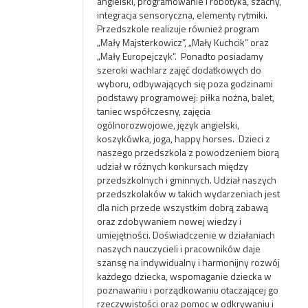
angielski, programowanie i robotyka, szachy,
integracja sensoryczna, elementy rytmiki.
Przedszkole realizuje również program
„Mały Majsterkowicz”, „Mały Kuchcik” oraz
„Mały Europejczyk”. Ponadto posiadamy
szeroki wachlarz zajęć dodatkowych do
wyboru, odbywających się poza godzinami
podstawy programowej: piłka nożna, balet,
taniec współczesny, zajęcia
ogólnorozwojowe, język angielski,
koszykówka, joga, happy horses. Dzieci z
naszego przedszkola z powodzeniem biorą
udział w różnych konkursach między
przedszkolnych i gminnych. Udział naszych
przedszkolaków w takich wydarzeniach jest
dla nich przede wszystkim dobrą zabawą
oraz zdobywaniem nowej wiedzy i
umiejętności. Doświadczenie w działaniach
naszych nauczycieli i pracowników daje
szansę na indywidualny i harmonijny rozwój
każdego dziecka, wspomaganie dziecka w
poznawaniu i porządkowaniu otaczającej go
rzeczywistości oraz pomoc w odkrywaniu i