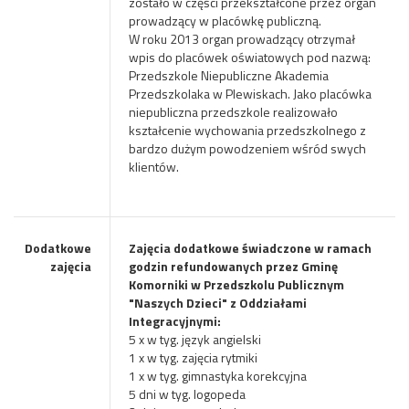
zostało w części przekształcone przez organ
prowadzący w placówkę publiczną.
W roku 2013 organ prowadzący otrzymał
wpis do placówek oświatowych pod nazwą:
Przedszkole Niepubliczne Akademia
Przedszkolaka w Plewiskach. Jako placówka
niepubliczna przedszkole realizowało
kształcenie wychowania przedszkolnego z
bardzo dużym powodzeniem wśród swych
klientów.
Dodatkowe
Zajęcia dodatkowe świadczone w ramach
zajęcia
godzin refundowanych przez Gminę
Komorniki w Przedszkolu Publicznym
"Naszych Dzieci" z Oddziałami
Integracyjnymi:
5 x w tyg. język angielski
1 x w tyg. zajęcia rytmiki
1 x w tyg. gimnastyka korekcyjna
5 dni w tyg. logopeda