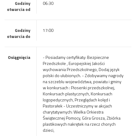
Godziny
06:30
otwarcia od
Godziny
17:00
otwarcia do
Osiągnięcia
- Posiadamy certyfikaty: Bezpieczne
Przedszkole , Europejskiej Jakości
wychowania Przedszkolnego, Dodaj język
polski do ulubionych. - Zdobywamy nagrody
na szczeblu województwa, powiatu i gminy
w konkursach : Piosenki przedszkolnej,
Konkursach plastycznych, Konkursach
logopedycznych, Przeglądach kolęd i
Pastorałek - Uczestniczymy w akcjach
charytatywnych: Wielka Orkiestra
Świątecznej Pomocy, Góra Grosza, Zbiórka
plastikowych nakrętek na rzecz chorych
dzieci,