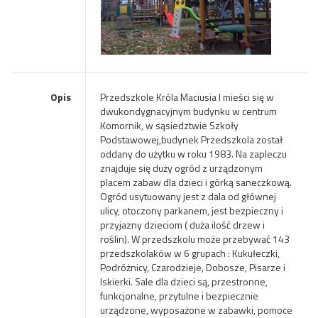
Opis
Przedszkole Króla Maciusia I mieści się w
dwukondygnacyjnym budynku w centrum
Komornik, w sąsiedztwie Szkoły
Podstawowej,budynek Przedszkola został
oddany do użytku w roku 1983. Na zapleczu
znajduje się duży ogród z urządzonym
placem zabaw dla dzieci i górką saneczkową.
Ogród usytuowany jest z dala od głównej
ulicy, otoczony parkanem, jest bezpieczny i
przyjazny dzieciom ( duża ilość drzew i
roślin). W przedszkolu może przebywać 143
przedszkolaków w 6 grupach : Kukułeczki,
Podróżnicy, Czarodzieje, Dobosze, Pisarze i
Iskierki. Sale dla dzieci są, przestronne,
funkcjonalne, przytulne i bezpiecznie
urządzone, wyposażone w zabawki, pomoce