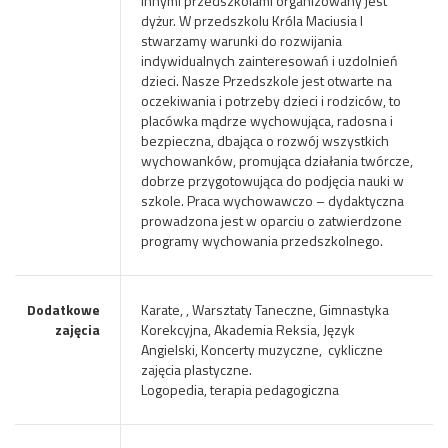
innymi przedszkolami organizowany jest
dyżur. W przedszkolu Króla Maciusia I
stwarzamy warunki do rozwijania
indywidualnych zainteresowań i uzdolnień
dzieci. Nasze Przedszkole jest otwarte na
oczekiwania i potrzeby dzieci i rodziców, to
placówka mądrze wychowująca, radosna i
bezpieczna, dbająca o rozwój wszystkich
wychowanków, promująca działania twórcze,
dobrze przygotowująca do podjęcia nauki w
szkole. Praca wychowawczo – dydaktyczna
prowadzona jest w oparciu o zatwierdzone
programy wychowania przedszkolnego.
Dodatkowe
Karate, , Warsztaty Taneczne, Gimnastyka
zajęcia
Korekcyjna, Akademia Reksia, Język
Angielski, Koncerty muzyczne, cykliczne
zajęcia plastyczne.
Logopedia, terapia pedagogiczna