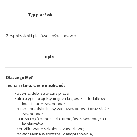
Typ placówki
Zespół szkół i placówek oświatowych
Opis
Dlaczego My?
Jedna szkoła, wiele możliwości
pewna, dobrze płatna praca;
·
atrakcyjne projekty unijne i krajowe – dodatkowe
·
kwalifikacje zawodowe;
płatne praktyki (klasy wielozawodowe) oraz staże
·
zawodowe;
laureaci ogólnopolskich turniejów zawodowych i
·
konkursów;
certyfikowane szkolenia zawodowe;
·
nowoczesne warsztaty i klasopracownie;
·