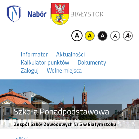
BIAŁYSTOK
Informator
Aktualności
Kalkulator punktów
Dokumenty
Zaloguj
Wolne miejsca
Szkoła Ponadpodstawowa
Zespół Szkół Zawodowych Nr 5 w Białymstoku
< Wróć