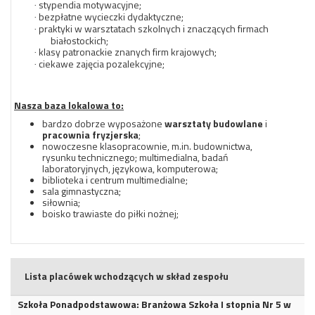
stypendia motywacyjne;
·
bezpłatne wycieczki dydaktyczne;
·
praktyki w warsztatach szkolnych i znaczących firmach
·
białostockich;
klasy patronackie znanych firm krajowych;
·
ciekawe zajęcia pozalekcyjne;
·
Nasza baza lokalowa to:
bardzo dobrze wyposażone
warsztaty budowlane
i
pracownia fryzjerska
;
nowoczesne klasopracownie, m.in. budownictwa,
rysunku technicznego; multimedialna, badań
laboratoryjnych, językowa, komputerowa;
biblioteka i centrum multimedialne;
sala gimnastyczna;
siłownia;
boisko trawiaste do piłki nożnej;
Lista placówek wchodzących w skład zespołu
Szkoła Ponadpodstawowa: Branżowa Szkoła I stopnia Nr 5 w