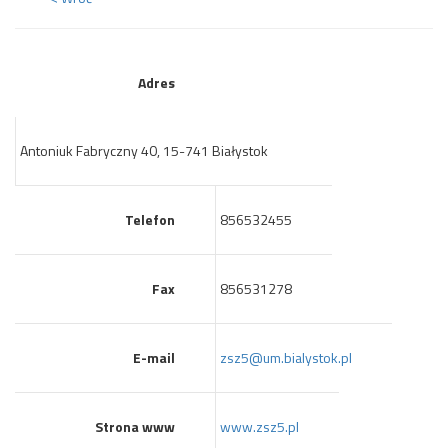
Adres
Antoniuk Fabryczny 40, 15-741 Białystok
Telefon
856532455
Fax
856531278
E-mail
zsz5@um.bialystok.pl
Strona www
www.zsz5.pl