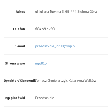
Adres
ul. Juliana Tuwima 3, 65-441 Zielona Góra
Telefon
684 597 793
E-mail
przedszkole_nr30@wp.pl
Strona www
mp30.pl
Dyrektor/Kierownik
Tomasz Chmielarczyk, Katarzyna Walków
Typ placówki
Przedszkole