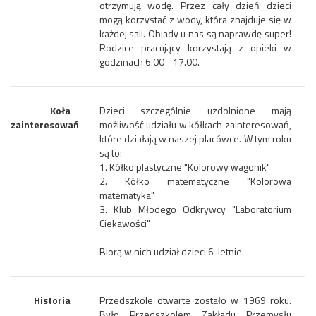
otrzymują wodę. Przez cały dzień dzieci
mogą korzystać z wody, która znajduje się w
każdej sali. Obiady u nas są naprawdę super!
Rodzice pracujący korzystają z opieki w
godzinach 6.00 - 17.00.
Koła
Dzieci szczególnie uzdolnione mają
zainteresowań
możliwość udziału w kółkach zainteresowań,
które działają w naszej placówce. W tym roku
są to:
1. Kółko plastyczne "Kolorowy wagonik"
2. Kółko matematyczne "Kolorowa
matematyka"
3. Klub Młodego Odkrywcy "Laboratorium
Ciekawości"
Biorą w nich udział dzieci 6-letnie.
Historia
Przedszkole otwarte zostało w 1969 roku.
Było Przedszkolem Zakładu Przemysłu