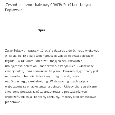
Zespół taneczno - baletowy GRACJA (9-19 lat) - Justyna
Popławska
Opis
Gracja
” składa się z dwóch grup wiekowych
Zespół baletowo – taneczny „
9-13 lat, 14-19 oraz 2 wolontariuszek. Zajęcia odbywają się raz w
tygodniu w DH „Dom Harcerza” i mają na celu rozwijanie
umiejętności baletowo – tanecznych, estetyki ruchu, wrażliwości
emocjonalnej oraz sprawności fizycznej. Program zajęć oparty jest
na zasadach techniki tańca klasycznego (balet), tańca
współczesnego, akrobatyki, jogi. W starszych grupach zajęcia
wzbogacone są o naukę tańca na pointach. Układy choreograficzne
stworzone podczas zajęć są prezentowane podczas różnych
wydarzeń:, takich jak koncerty konkursy, imprezy okolicznościowe i
plenerowe.
?