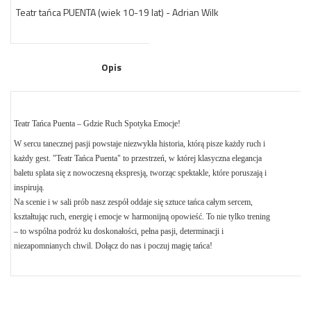
Teatr tańca PUENTA (wiek 10-19 lat) - Adrian Wilk
Opis
Teatr Tańca Puenta
– Gdzie Ruch Spotyka Emocje!
W sercu tanecznej pasji powstaje niezwykła historia, którą pisze każdy ruch i
każdy gest. "Teatr Tańca Puenta" to przestrzeń, w której klasyczna elegancja
baletu splata się z nowoczesną ekspresją, tworząc spektakle, które poruszają i
inspirują.
Na scenie i w sali prób nasz zespół oddaje się sztuce tańca całym sercem,
kształtując ruch, energię i emocje w harmonijną opowieść. To nie tylko trening
– to wspólna podróż ku doskonałości, pełna pasji, determinacji i
niezapomnianych chwil. Dołącz do nas i poczuj magię tańca!