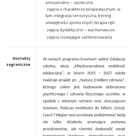
emocjonalno – społeczne
zajęcia o charakterze terapeutycznym, w
·
tym: integracja sensoryczna,
trening
umiejętności społecznych, terapia ręki
zajęcia dydaktyczno – wyrównawcze
·
zajęcia rozwijające zainteresowania
·
Kontakty
W ramach programu Erasmus+ sektor Edukacja
zagraniczne
szkolna, akcja „Międzynarodowa mobilność
edukacyjna”, w latach 2025 – 2027 szkoła
realizuje projekt pn. „
Natura źródłem zdrowia
”,
którego celem jest budowanie dobrostanu
psychicznego i zdrowia fizycznego uczniów, w
zgodzie z własnym rytmem oraz otaczającym
światem. Podczas mobilności do Włoch, Grecji,
Czech i Węgier nasi uczniowie podejmować będą
nie tylko działania promujące postawy
prozdrowotne, ale również doskonalić swoje