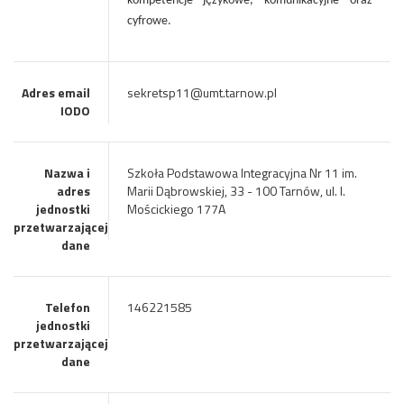
kompetencje językowe, komunikacyjne oraz
cyfrowe.
Adres email
sekretsp11@umt.tarnow.pl
IODO
Nazwa i
Szkoła Podstawowa Integracyjna Nr 11 im.
adres
Marii Dąbrowskiej, 33 - 100 Tarnów, ul. I.
jednostki
Mościckiego 177A
przetwarzającej
dane
Telefon
146221585
jednostki
przetwarzającej
dane