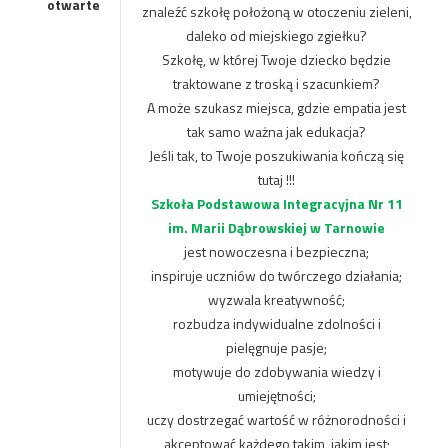
otwarte
znaleźć szkołę położoną w otoczeniu zieleni,
daleko od miejskiego zgiełku?
Szkołę, w której Twoje dziecko będzie
traktowane z troską i szacunkiem?
A może szukasz miejsca, gdzie empatia jest
tak samo ważna jak edukacja?
Jeśli tak, to Twoje poszukiwania kończą się
tutaj !!!
Szkoła Podstawowa Integracyjna Nr 11
im. Marii Dąbrowskiej w Tarnowie
jest nowoczesna i bezpieczna;
inspiruje uczniów do twórczego działania;
wyzwala kreatywność;
rozbudza indywidualne zdolności i
pielęgnuje pasje;
motywuje do zdobywania wiedzy i
umiejętności;
uczy dostrzegać wartość w różnorodności i
akceptować każdego takim, jakim jest;