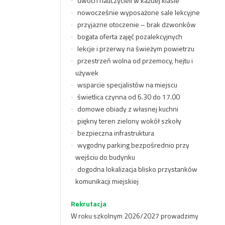
dwóch nauczycieli w każdej klasie
·
nowocześnie wyposażone sale lekcyjne
·
przyjazne otoczenie – brak dzwonków
·
bogata oferta zajęć pozalekcyjnych
·
lekcje i przerwy na świeżym powietrzu
·
przestrzeń wolna od przemocy, hejtu i
·
używek
wsparcie specjalistów na miejscu
·
świetlica czynna od 6.30 do 17.00
·
domowe obiady z własnej kuchni
·
piękny teren zielony wokół szkoły
·
bezpieczna infrastruktura
·
wygodny parking bezpośrednio przy
·
wejściu do budynku
dogodna lokalizacja blisko przystanków
·
komunikacji miejskiej
Rekrutacja
W roku szkolnym 2026/2027 prowadzimy