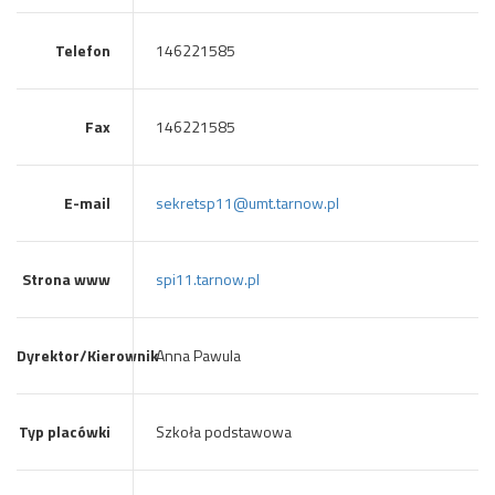
Telefon
146221585
Fax
146221585
E-mail
sekretsp11@umt.tarnow.pl
Strona www
spi11.tarnow.pl
Dyrektor/Kierownik
Anna Pawula
Typ placówki
Szkoła podstawowa