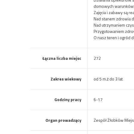
domowych warunków
Zajęcia i zabawy są 
Nad stanem zdrowia d
Nad utrzymaniem czys
Przygotowaniem zdrow
O nasz teren i ogród 
Łączna liczba miejsc
272
Zakres wiekowy
od 5 m.ż do 3 lat
Godziny pracy
6-17
Organ prowadzący
Zespół Żłobków Miejsk