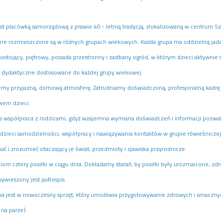
est placówką samorządową z prawie 40 - letnią tradycją, zlokalizowaną w centrum 
które rozmieszczone są w różnych grupach wiekowych. Każda grupa ma oddzielną jadaln
ostojący, piętrowy, posiada przestronny i zadbany ogród, w którym dzieci aktywni
e dydaktyczne dostosowane do każdej grupy wiekowej.
my przyjazną, domową atmosferę. Zatrudniamy doświadczoną, profesjonalną kadr
wem dzieci.
nas współpraca z rodzicami, gdyż wzajemna wymiana doświadczeń i informacji pozwal
zieci samodzielności, współpracy i nawiązywania kontaktów w grupie rówieśniczej
ć i zrozumieć otaczający je świat, przedmioty i zjawiska przyrodnicze.
om cztery posiłki w ciągu dnia. Dokładamy starań, by posiłki były urozmaicone, zdr
ywieszony jest jadłospis.
a jest w nowoczesny sprzęt, który umożliwia przygotowywanie zdrowych i smaczny
na parze).