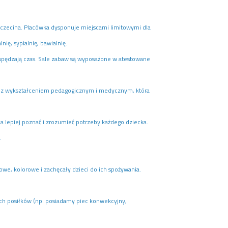
Szczecina. Placówka dysponuje miejscami limitowymi dla
ię, sypialnię, bawialnię.
e spędzają czas. Sale zabaw są wyposażone w atestowane
ę z wykształceniem pedagogicznym i medycznym, która
a lepiej poznać i zrozumieć potrzeby każdego dziecka.
.
owe, kolorowe i zachęcały dzieci do ich spożywania.
ch posiłków (np. posiadamy piec konwekcyjny,