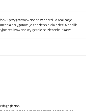
łobku przygotowywane są w oparciu o realizacje
chnia przygotowuje codziennie dla dzieci 4 posiłki
cyjne realizowane wyłącznie na zlecenie lekarza.
pedagogiczne.
 oraz stworzenie im przyjaznych, zbliżonych do