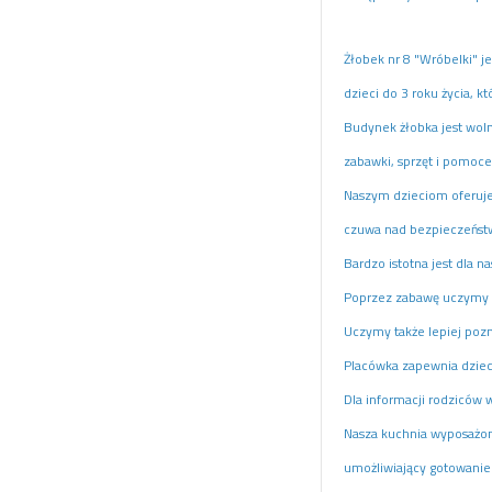
Żłobek nr 8 "Wróbelki" j
dzieci do 3 roku życia, 
Budynek żłobka jest woln
zabawki, sprzęt i pomoc
Naszym dzieciom oferuje
czuwa nad bezpieczeńst
Bardzo istotna jest dla 
Poprzez zabawę uczymy d
Uczymy także lepiej pozna
Placówka zapewnia dzieci
Dla informacji rodziców w
Nasza kuchnia wyposażon
umożliwiający gotowanie 