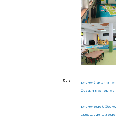
Opis
Dyrektor Żłobka nr 8 - A
Żłobek nr 8 wchodzi w st
Dyrektor Zespołu Żłobków
Zastępca Dyrektora Zespo