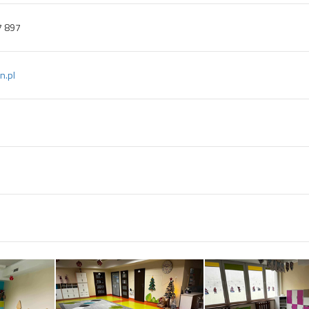
7 897
n.pl