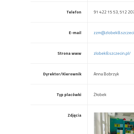
Telefon
91 422 15 53, 512 20
E-mail
zzm@zlobek8.szczeci
Strona www
zlobek8.szczecin.pl/
Dyrektor/Kierownik
Anna Bobrzyk
Typ placówki
Żłobek
Zdjęcia