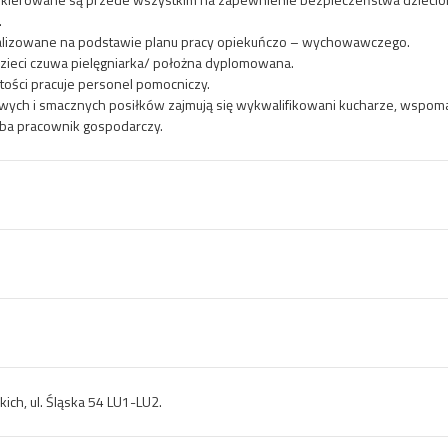
.
realizowane na podstawie planu pracy opiekuńczo – wychowawczego.
zieci czuwa pielęgniarka/ położna dyplomowana.
tości pracuje personel pomocniczy
.
ych i smacznych posiłków zajmują się wykwalifikowani kucharze, wspom
dba pracownik gospodarczy.
ich, ul. Śląska 54 LU1-LU2.