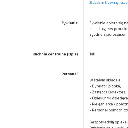
Żłobek nr 8 czynny jest 
Żywienie
Żywienie opiera się n
zasad higieny produkc
zgodne z jadłospisem 
Kuchnia centralna (Opis)
Tak
Personel
W stałym składzie:
- Dyrektor Żłobka,
- Zastępca Dyrektora,
- Opiekun/ki dziecięce
- Pielęgniarka / poło
- Personel pomocnicz
Bezpośrednią opiekę 
Działania opiekunów 