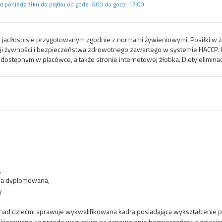
od poniedziałku do piątku od godz. 6:00 do godz. 17:00.
a jadłospisie przygotowanym zgodnie z normami żywieniowymi. Posiłki w ż
ji żywności i bezpieczeństwa zdrowotnego zawartego w systemie HACCP. Ku
dostępnym w placówce, a także stronie internetowej żłobka. Diety elimina
,
żna dyplomowana,
y
nad dziećmi sprawuje wykwalifikowana kadra posiadająca wykształcenie 
skierowane są przede wszystkim na zapewnienie bezpieczeństwa dzieciom,