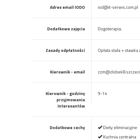
Adres email IODO
iod@it-serwis.com.pl
Dodatkowe zajęcia
Dogoterapia.
Zasady odpłatności
Opłata stała + stawka
Kierownik - email
zzm@zlobek8.szczeci
Kierownik - godziny
9-14
przyjmowania
interesantów
Dodatkowe cechy
Diety eliminacyjne
Kuchnia centralna