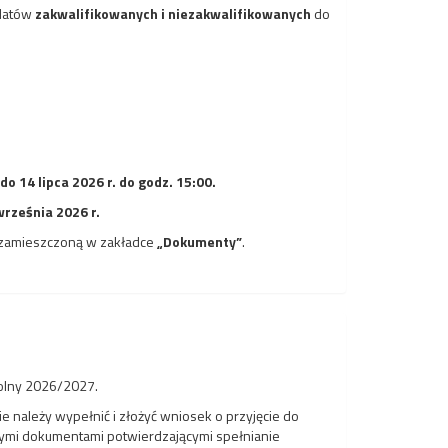
ydatów
zakwalifikowanych i niezakwalifikowanych
do
 do 14 lipca 2026 r. do godz. 15:00.
września 2026 r.
ą zamieszczoną w zakładce
„Dokumenty”
.
kolny 2026/2027.
ie należy wypełnić i złożyć wniosek o przyjęcie do
nymi dokumentami potwierdzającymi spełnianie