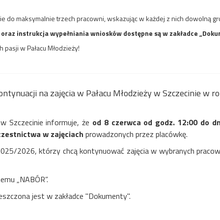
cie do maksymalnie trzech pracowni, wskazując w każdej z nich dowolną g
oraz instrukcja wypełniania wniosków dostępne są w zakładce „Doku
h pasji w Pałacu Młodzieży!
 kontynuacji na zajęcia w Pałacu Młodzieży w Szczecinie w
w Szczecinie informuje, że
od
8 czerwca od godz. 12:00 do dn
czestnictwa w zajęciach
prowadzonych przez placówkę.
m 2025/2026, którzy chcą kontynuować zajęcia w wybranych prac
stemu „NABÓR”.
ieszczona jest w zakładce "Dokumenty".