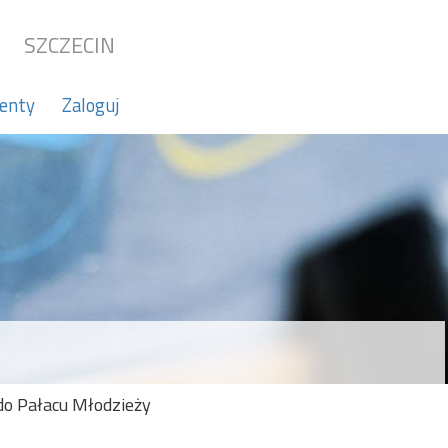
SZCZECIN
enty
Zaloguj
do Pałacu Młodzieży