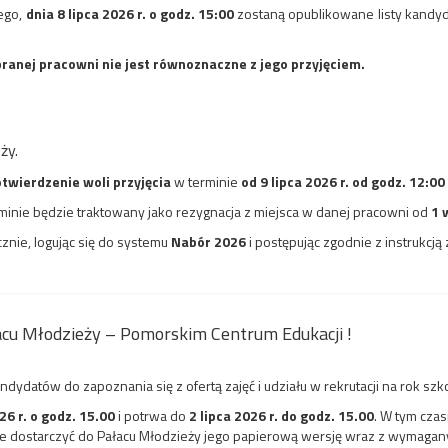
ego,
dnia 8 lipca
2026 r. o godz. 15:00
zostaną opublikowane listy kand
.
ranej pracowni nie jest równoznaczne z jego przyjęciem.
ży.
twierdzenie woli przyjęcia
w terminie
od 9 lipca 2026 r. od godz. 12:00
inie będzie traktowany jako rezygnacja z miejsca w danej pracowni od
1 
znie, logując się do systemu
Nabór 2026
i postępując zgodnie z instrukcj
acu Młodzieży – Pomorskim Centrum Edukacji !
ydatów do zapoznania się z ofertą zajęć i udziału w rekrutacji na rok sz
6 r. o godz. 15.00
i potrwa do
2 lipca 2026 r. do godz. 15.00
. W tym czas
ie dostarczyć do Pałacu Młodzieży jego papierową wersję wraz z wymaga