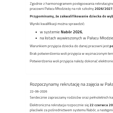
Zgodnie z harmonogramem postępowania rekrutacyjn
pracowni Pałacu Młodzieży na rok szkolny
2026/2027
Przypominamy, że zakwalifikowanie dziecka do wyb
Wyniki kwalifikacji można sprawdzić:
w systemie
Nabór 2026
,
na listach wywieszonych w Pałacu Młodzie
Warunkiem przyjęcia dziecka do danej pracowni jest
po
Brak potwierdzenia woli przyjęcia w wyznaczonym term
Potwierdzenia woli przyjęcia należy dokonać elektronic
Rozpoczynamy rekrutację na zajęcia w Pał
22-06-2026
Serdecznie zapraszamy rodziców oraz pełnoletnich kand
Elektroniczna rekrutacja rozpocznie się
22 czerwca 202
placówki za pośrednictwem systemu Nabór, a następn