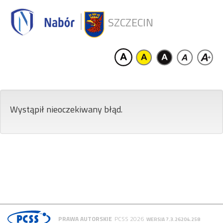
SZCZECIN
Wystąpił nieoczekiwany błąd.
PRAWA AUTORSKIE
PCSS 2026
WERSJA 7.3.26204.258