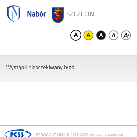
SZCZECIN
Wystąpił nieoczekiwany błąd.
PRAWA AUTORSKIE
PCSS 2026
WERSJA 7.3.26204.258