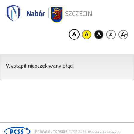
SZCZECIN
Wystąpił nieoczekiwany błąd.
PRAWA AUTORSKIE
PCSS 2026
WERSJA 7.3.26204.258