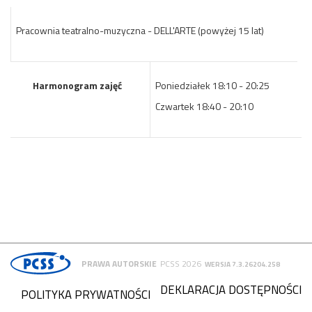
Pracownia teatralno-muzyczna - DELL'ARTE (powyżej 15 lat)
Harmonogram zajęć
Poniedziałek 18:10 - 20:25
Czwartek 18:40 - 20:10
PRAWA AUTORSKIE
PCSS 2026
WERSJA 7.3.26204.258
DEKLARACJA DOSTĘPNOŚCI
POLITYKA PRYWATNOŚCI